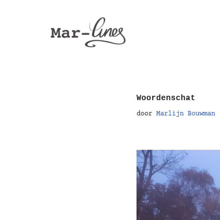
Ga
naar
de
inhoud
Woordenschat
door
Marlijn Bouwman