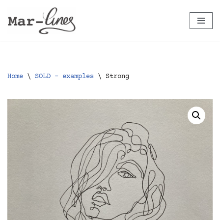
Ga
naar
de
inhoud
Home
\
SOLD - examples
\
Strong