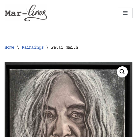
Ga
naar
de
inhoud
Home
\
Paintings
\
Patti Smith