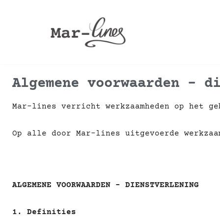
Ga
naar
de
inhoud
Algemene voorwaarden - d
Mar-lines verricht werkzaamheden op het ge
Op alle door Mar-lines uitgevoerde werkza
ALGEMENE VOORWAARDEN – DIENSTVERLENING
1. Definities