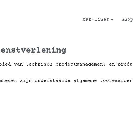
Mar-lines
Sho
ienstverlening
bied van technisch projectmanagement en produ
amheden zijn onderstaande algemene voorwaarde