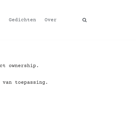
p
Gedichten
Over
ct ownership.
n van toepassing.